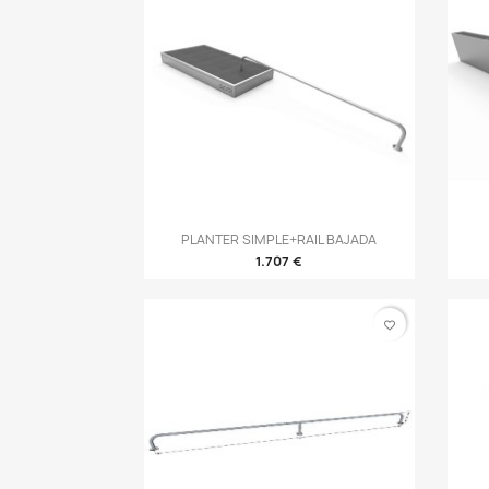
Vista rápida
PLANTER SIMPLE+RAIL BAJADA

1.707 €
favorite_border