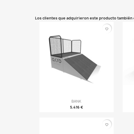
Los clientes que adquirieron este producto también
favorite_border
Vista rápida
BANK

5.416 €
favorite_border