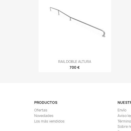
Vista rápida
RAIL DOBLE ALTURA

700 €
PRODUCTOS
NUEST
Ofertas
Envío
Novedades
Aviso le
Los más vendidos
Término
Sobre n