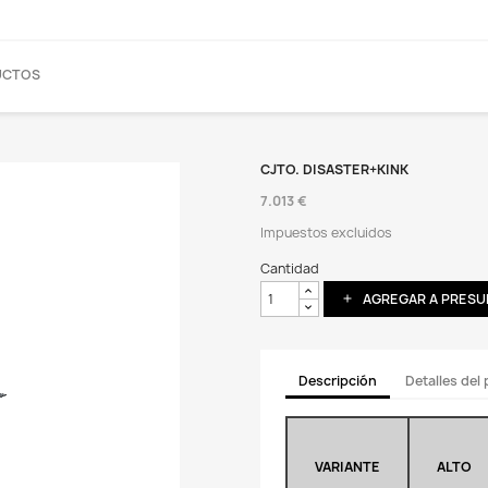
UCTOS
CJTO. DISASTER+KINK
7.013 €
Impuestos excluidos
Cantidad
AGREGAR A PRES
add
Descripción
Detalles del
VARIANTE
ALTO