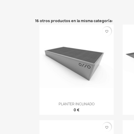
16 otros productos en la misma categoría:
favorite_border
Vista rápida
PLANTER INCLINADO

0 €
favorite_border