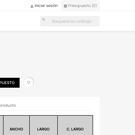
Presupuesto
(0)
Iniciar sesión
receipt

search
UPUESTO
favorite_border
 producto
ANCHO
LARGO
C. LARGO