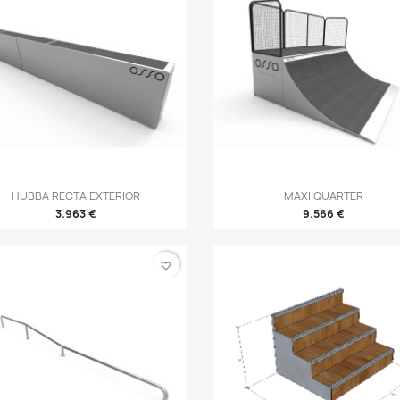
Vista rápida
Vista rápida
HUBBA RECTA EXTERIOR
MAXI QUARTER


3.963 €
9.566 €
favorite_border