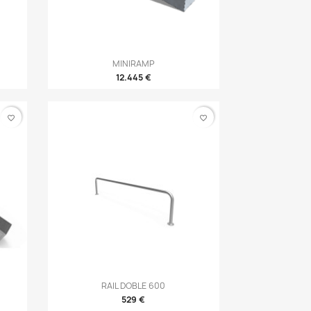
Vista rápida
MINIRAMP

12.445 €
favorite_border
favorite_border
Vista rápida
RAIL DOBLE 600

529 €