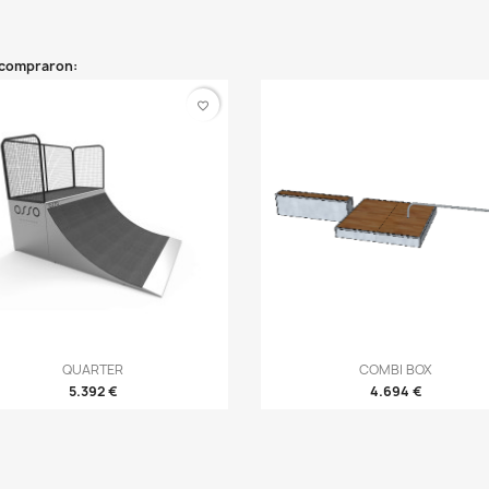
 compraron:
favorite_border
Vista rápida
Vista rápida
QUARTER
COMBI BOX


5.392 €
4.694 €