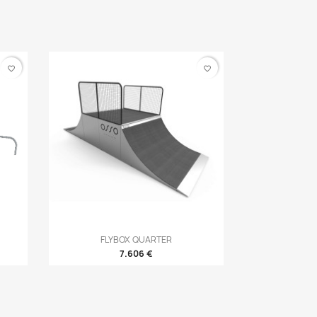
favorite_border
favorite_border
Vista rápida
FLYBOX QUARTER

7.606 €