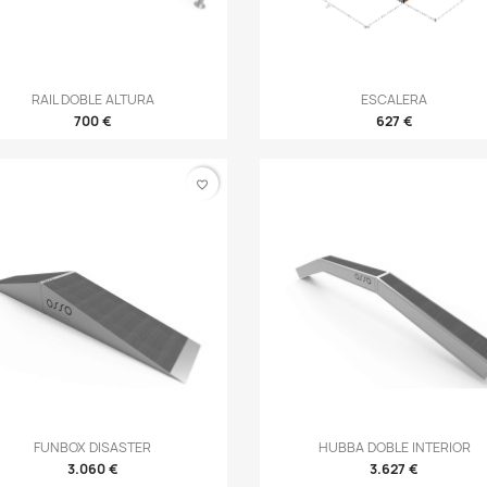
Vista rápida
Vista rápida
RAIL DOBLE ALTURA
ESCALERA


700 €
627 €
favorite_border
Vista rápida
Vista rápida
FUNBOX DISASTER
HUBBA DOBLE INTERIOR


3.060 €
3.627 €