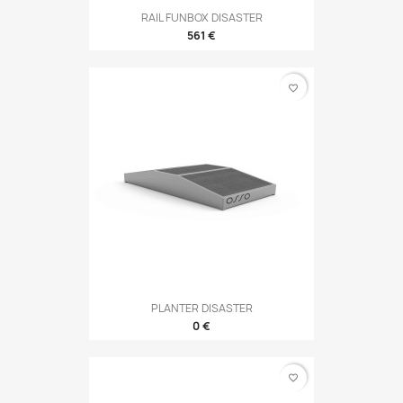
RAIL FUNBOX DISASTER
561 €
favorite_border
PLANTER DISASTER
0 €
favorite_border