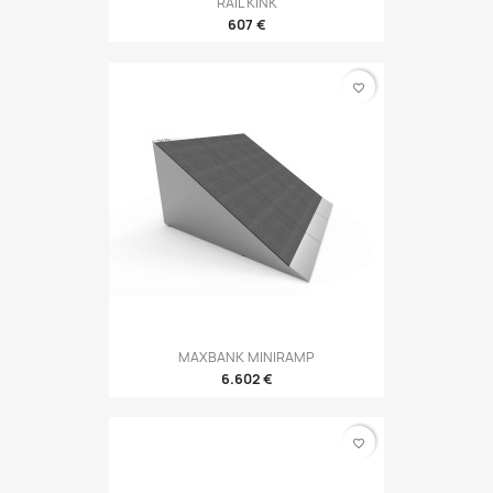
RAIL KINK
607 €
favorite_border
MAXBANK MINIRAMP
6.602 €
favorite_border