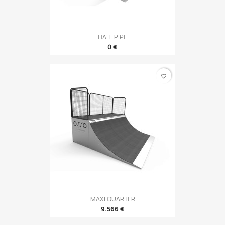
HALF PIPE
0 €
favorite_border
MAXI QUARTER
9.566 €