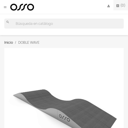
(0)
receipt


search
Inicio
DOBLE WAVE