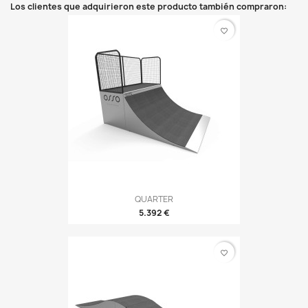
Los clientes que adquirieron este producto también compraron:
favorite_border
QUARTER
5.392 €
favorite_border