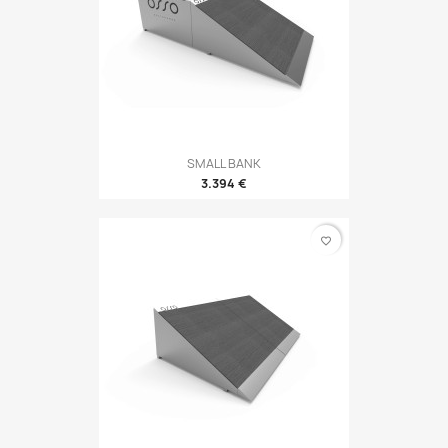
SMALL BANK
3.394 €
favorite_border