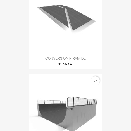
CONVERSION PIRAMIDE
11.447 €
favorite_border