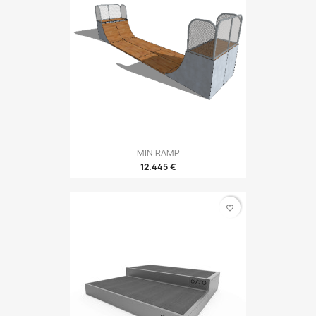
MINIRAMP
12.445 €
favorite_border