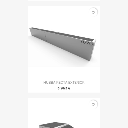
favorite_border
HUBBA RECTA EXTERIOR
3.963 €
favorite_border