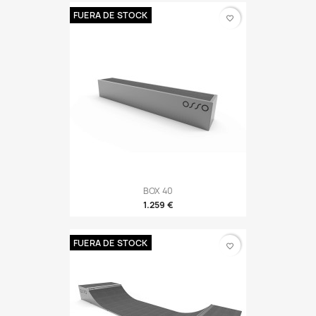
FUERA DE STOCK
favorite_border
BOX 40
1.259 €
FUERA DE STOCK
favorite_border