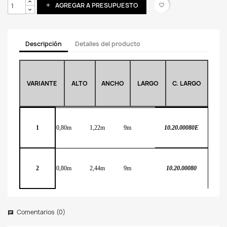
AGREGAR A PRESUPUESTO
add
favorite_border
Descripción
Detalles del producto
VARIANTE
ALTO
ANCHO
LARGO
C. LARGO
1
0,80m
1,22m
9m
10.20.00080E
2
0,80m
2,44m
9m
10.20.00080
Comentarios (0)